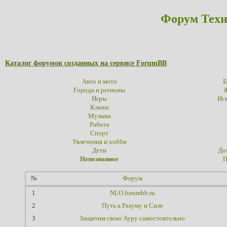
Форум Техн
Каталог форумов созданных на сервисе ForumBB
Авто и мото
Б
Города и регионы
Ж
Игры
Иск
Кланы
Музыка
Работа
Спорт
Увлечения и хобби
Дети
До
Непознанное
П
№
Форум
1
NLO.forumbb.ru
2
Путь к Разуму и Силе
3
Защитим свою Ауру самостоятельно