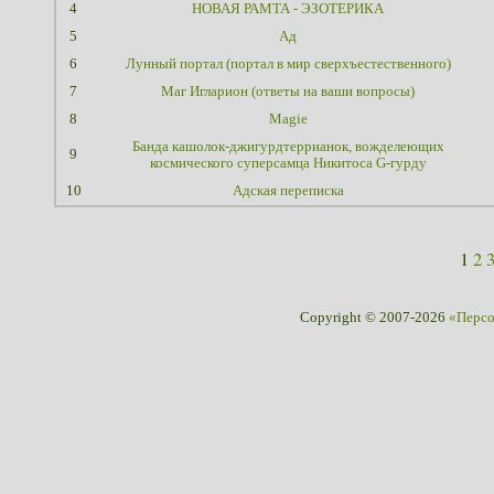
4
НОВАЯ РАМТА - ЭЗОТЕРИКА
5
Ад
6
Лунный портал (портал в мир сверхъестественного)
7
Маг Игларион (ответы на ваши вопросы)
8
Magie
Банда кашолок-джигурдтеррианок, вожделеющих
9
космического суперсамца Никитоса G-гурду
10
Адская переписка
1
2
Copyright © 2007-2026
«Перс