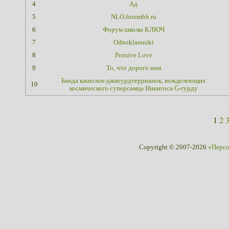
4
Ад
5
NLO.forumbb.ru
6
Форум школы КЛЮЧ
7
Odnoklassniki
8
Pensive Love
9
То, что дорого нам
Банда кашолок-джигурдтеррианок, вожделеющих
10
космического суперсамца Никитоса G-гурду
1
2
Copyright © 2007-2026
«Перс