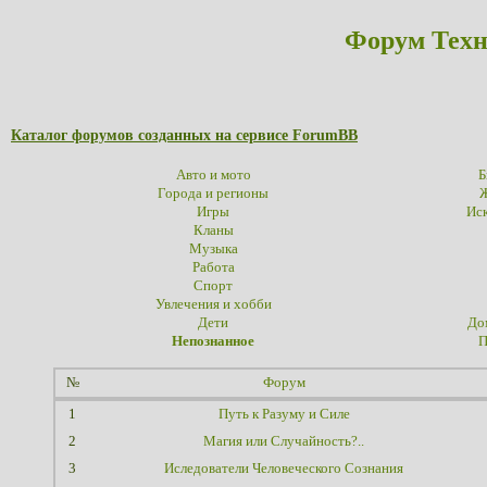
Форум Техн
Каталог форумов созданных на сервисе ForumBB
Авто и мото
Б
Города и регионы
Ж
Игры
Иск
Кланы
Музыка
Работа
Спорт
Увлечения и хобби
Дети
До
Непознанное
П
№
Форум
1
Путь к Разуму и Силе
2
Магия или Случайность?..
3
Иследователи Человеческого Сознания