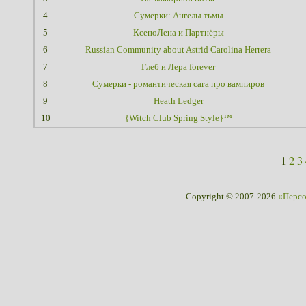
4
Сумерки: Ангелы тьмы
5
КсеноЛена и Партнёры
6
Russian Community about Astrid Carolina Herrera
7
Глеб и Лера forever
8
Сумерки - романтическая сага про вампиров
9
Heath Ledger
10
{Witch Club Spring Style}™
1
2
3
Copyright © 2007-2026
«Перс