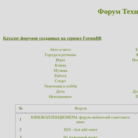
Форум Техн
Каталог форумов созданных на сервисе ForumBB
Авто и мото
Б
Города и регионы
Ж
Игры
Иск
Кланы
Музыка
Работа
Спорт
Увлечения и хобби
Дети
До
Непознанное
П
№
Форум
КИНОКОЛЛЕКЦИОНЕРЫ: форум любителей советского
1
кино
2
H20 - Just add water
3
На мажорной нотке