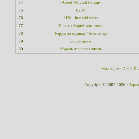
74
~Good Warcraft Forum~
75
H2o!!!
76
H20 - Just add water
77
Пираты Карибского моря
78
Форум по сериалу "Атлантида"
79
форум винкс
80
Король лев новая жизнь
Назад
←
2
3
5
6
Copyright © 2007-2026
«Перс