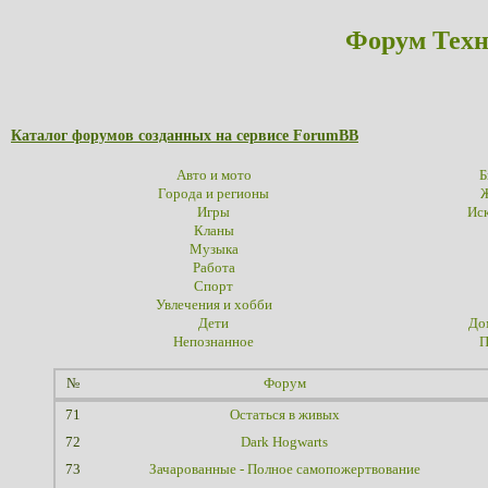
Форум Техн
Каталог форумов созданных на сервисе ForumBB
Авто и мото
Б
Города и регионы
Ж
Игры
Иск
Кланы
Музыка
Работа
Спорт
Увлечения и хобби
Дети
До
Непознанное
П
№
Форум
71
Остаться в живых
72
Dark Hogwarts
73
Зачарованные - Полное самопожертвование