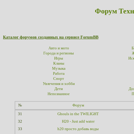
Форум Техн
Каталог форумов созданных на сервисе ForumBB
Авто и мото
Б
Города и регионы
Ж
Игры
Иск
Кланы
Музыка
Работа
Спорт
Увлечения и хобби
Дети
До
Непознанное
П
№
Форум
31
Ghouls in the TWILIGHT
32
H20 - Just add water
33
h20 просто добавь воды