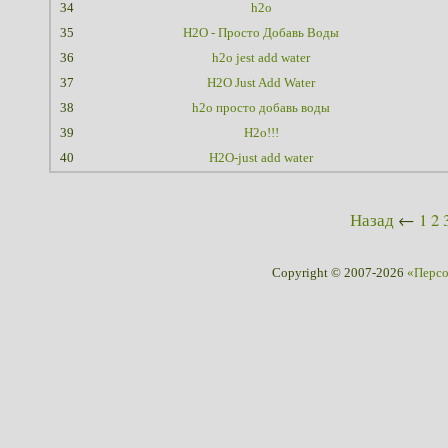
34
h2o
35
H2O - Просто Добавь Воды
36
h2o jest add water
37
H2O Just Add Water
38
h2o просто добавь воды
39
H2o!!!
40
H2O-just add water
Назад
←
1
2
Copyright © 2007-2026
«Перс