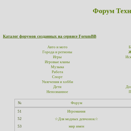
Форум Техн
Каталог форумов созданных на сервисе ForumBB
Авто и мото
Б
Города и регионы
Ж
Игры
Иск
Игровые кланы
Музыка
Работа
Спорт
Увлечения и хобби
Дети
До
Непознанное
П
№
Форум
51
Игромания
52
☆Для модных девчонок☆
53
мир имен