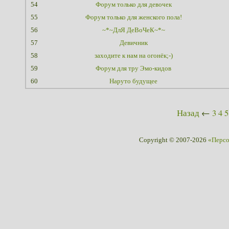
54
Форум только для девочек
55
Форум только для женского пола!
56
~*~ДлЯ ДеВоЧеК~*~
57
Девичник
58
заходите к нам на огонёк;-)
59
Форум для тру Эмо-кидов
60
Наруто будущее
Назад
←
3
4
5
Copyright © 2007-2026
«Перс