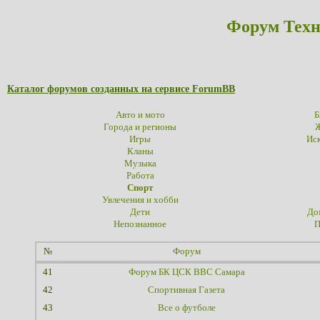
Форум Техн
Каталог форумов созданных на сервисе ForumBB
Авто и мото
Б
Города и регионы
Ж
Игры
Иск
Кланы
Музыка
Работа
Спорт
Увлечения и хобби
Дети
До
Непознанное
П
№
Форум
41
Форум БК ЦСК ВВС Самара
42
Спортивная Газета
43
Все о футболе