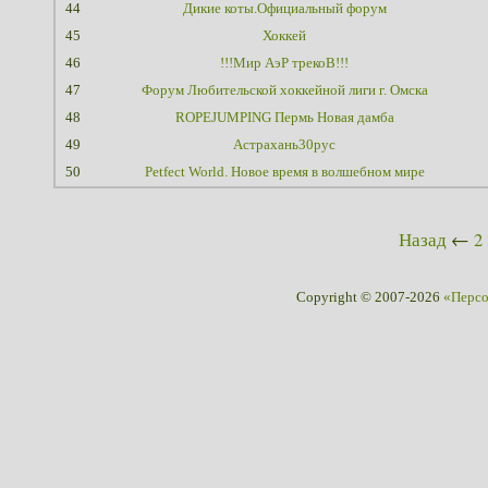
44
Дикие коты.Официальный форум
45
Хоккей
46
!!!Мир АэР трекоВ!!!
47
Форум Любительской хоккейной лиги г. Омска
48
ROPEJUMPING Пермь Новая дамба
49
Астрахань30рус
50
Petfect World. Новое время в волшебном мире
Назад
←
2
Copyright © 2007-2026
«Перс