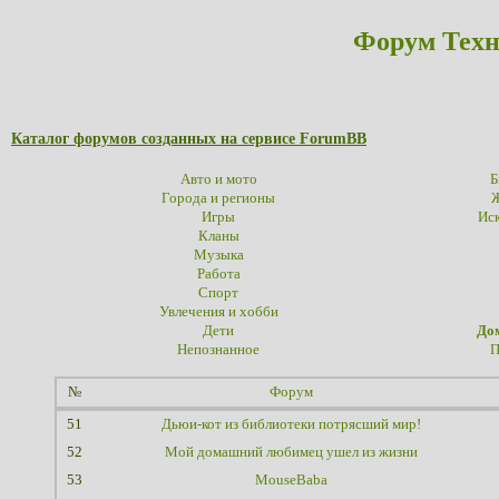
Форум Техн
Каталог форумов созданных на сервисе ForumBB
Авто и мото
Б
Города и регионы
Ж
Игры
Иск
Кланы
Музыка
Работа
Спорт
Увлечения и хобби
Дети
До
Непознанное
П
№
Форум
51
Дьюи-кот из библиотеки потрясший мир!
52
Мой домашний любимец ушел из жизни
53
MouseBaba