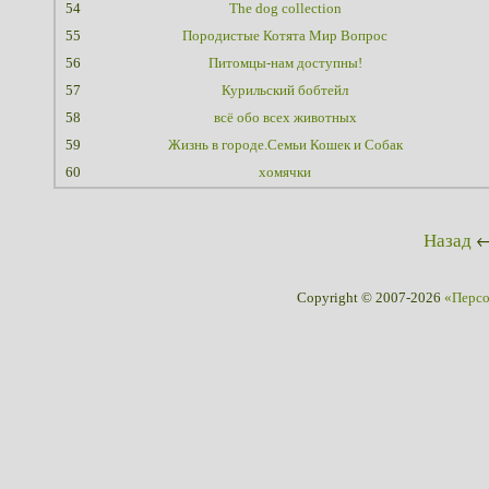
54
The dog collection
55
Породистые Котята Мир Вопрос
56
Питомцы-нам доступны!
57
Курильский бобтейл
58
всё обо всех животных
59
Жизнь в городе.Семьи Кошек и Собак
60
хомячки
Назад
Copyright © 2007-2026
«Перс