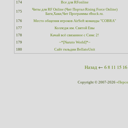
174
Все для RFonline
Читы для RF Online (Чит Портал Rising Force Online)
175
Баги,Хаки,Чит Программы rfhuck.ru.
176
Место общения игроков AirSoft команды "COBRA"
177
Колледж им. Святой Евы
178
Качай всё связанное с Симс 2!
179
~*[Naruto World]*~
180
Сайт гильдии BellatoUnit
Назад
←
6
8
11
15
16
Copyright © 2007-2026
«Перс