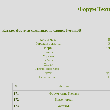
Форум Техн
Каталог форумов созданных на сервисе ForumBB
Авто и мото
Б
Города и регионы
Ж
Игры
Иск
Кланы
Музыка
Работа
Спорт
Увлечения и хобби
Дети
До
Непознанное
П
№
Форум
171
Форум клана Блокада
172
Инфо портал
173
VortexMu