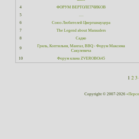
4
ФОРУМ ВЕРТОЛЕТЧИКОВ
5
.....
6
Союз Любителей Цвергшнауцера
7
The Legend about Marauders
8
Садко
Гриль, Коптильня, Мангал, BBQ - Форум Максима
9
Сакулевича
10
Форум клана ZVEROBOi45
1
2
3
Copyright © 2007-2026
«Перс