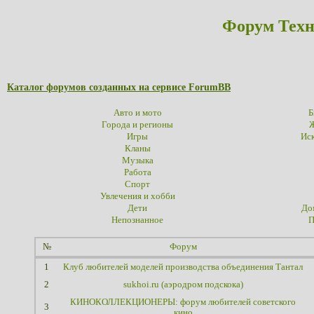
Форум Техн
Каталог форумов созданных на сервисе ForumBB
Авто и мото
Б
Города и регионы
Ж
Игры
Иск
Кланы
Музыка
Работа
Спорт
Увлечения и хобби
Дети
До
Непознанное
П
№
Форум
1
Клуб любителей моделей производства объединения Тантал
2
sukhoi.ru (аэродром подскока)
КИНОКОЛЛЕКЦИОНЕРЫ: форум любителей советского
3
кино