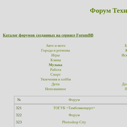
Форум Техн
Каталог форумов созданных на сервисе ForumBB
Авто и мото
Б
Города и регионы
Ж
Игры
Иск
Кланы
Музыка
Работа
Спорт
Увлечения и хобби
Дети
До
Непознанное
П
№
Форум
321
ТОГУК =Тамбовконцерт=
322
Форум
323
Photoshop City