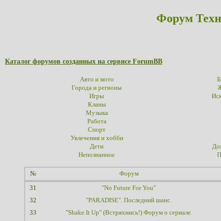
Форум Техн
Каталог форумов созданных на сервисе ForumBB
Авто и мото
Б
Города и регионы
Ж
Игры
Иск
Кланы
Музыка
Работа
Спорт
Увлечения и хобби
Дети
До
Непознанное
П
№
Форум
31
"No Future For You"
32
"PARADISE". Последний шанс.
33
"Shake It Up" (Встряхнись!) Форум о сериале.