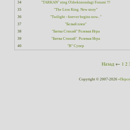
34
"TARKAN" ning O'zbekistondagi Forumi !!!
35
"The Lion King. New story"
36
"Twilight - forever begins now..."
37
"Белый плен"
38
"Битва Стихий" Ролевая Игра
39
"Битва Стихий". Ролевая Игра
40
"В" Супер
Назад
←
1
2
Copyright © 2007-2026
«Перс